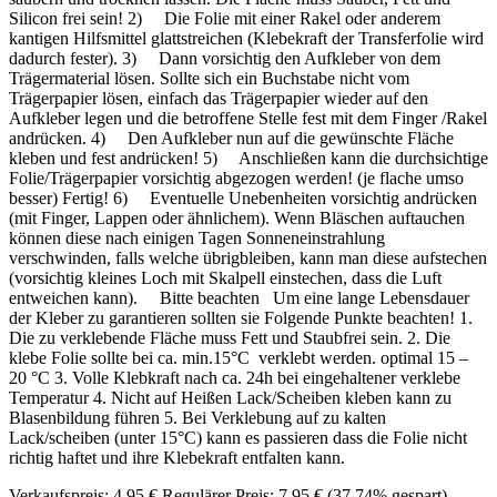
Silicon frei sein! 2) Die Folie mit einer Rakel oder anderem
kantigen Hilfsmittel glattstreichen (Klebekraft der Transferfolie wird
dadurch fester). 3) Dann vorsichtig den Aufkleber von dem
Trägermaterial lösen. Sollte sich ein Buchstabe nicht vom
Trägerpapier lösen, einfach das Trägerpapier wieder auf den
Aufkleber legen und die betroffene Stelle fest mit dem Finger /Rakel
andrücken. 4) Den Aufkleber nun auf die gewünschte Fläche
kleben und fest andrücken! 5) Anschließen kann die durchsichtige
Folie/Trägerpapier vorsichtig abgezogen werden! (je flache umso
besser) Fertig! 6) Eventuelle Unebenheiten vorsichtig andrücken
(mit Finger, Lappen oder ähnlichem). Wenn Bläschen auftauchen
können diese nach einigen Tagen Sonneneinstrahlung
verschwinden, falls welche übrigbleiben, kann man diese aufstechen
(vorsichtig kleines Loch mit Skalpell einstechen, dass die Luft
entweichen kann). Bitte beachten Um eine lange Lebensdauer
der Kleber zu garantieren sollten sie Folgende Punkte beachten! 1.
Die zu verklebende Fläche muss Fett und Staubfrei sein. 2. Die
klebe Folie sollte bei ca. min.15°C verklebt werden. optimal 15 –
20 °C 3. Volle Klebkraft nach ca. 24h bei eingehaltener verklebe
Temperatur 4. Nicht auf Heißen Lack/Scheiben kleben kann zu
Blasenbildung führen 5. Bei Verklebung auf zu kalten
Lack/scheiben (unter 15°C) kann es passieren dass die Folie nicht
richtig haftet und ihre Klebekraft entfalten kann.
Verkaufspreis:
4,95 €
Regulärer Preis:
7,95 €
(37.74% gespart)