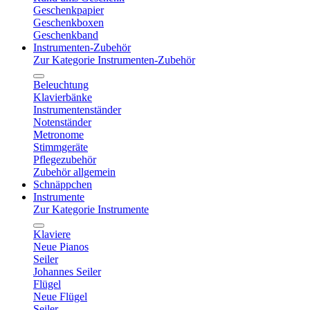
Geschenkpapier
Geschenkboxen
Geschenkband
Instrumenten-Zubehör
Zur Kategorie Instrumenten-Zubehör
Beleuchtung
Klavierbänke
Instrumentenständer
Notenständer
Metronome
Stimmgeräte
Pflegezubehör
Zubehör allgemein
Schnäppchen
Instrumente
Zur Kategorie Instrumente
Klaviere
Neue Pianos
Seiler
Johannes Seiler
Flügel
Neue Flügel
Seiler