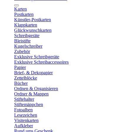
Karten
Postkarten
Künstler-Postkarten
Klappkarten
Glückwunschkarten
Schreibgeräte
Bleistifte
Kugelschreiber
Zubehör
Exklusive Schreibgeräte
Exklusive Schreibaccessoires
Papier
Brief- & Dekopapier
Zettelblöcke
Bücher
Ordnen & Organisieren
Ordner & Mappen
Stiftehalter
Stiftemäppchen
Fotoalben
Lesezeichen
Visitenkarten
Aufkleber
Rund ums Geschenk