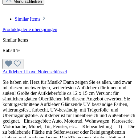
Menü schließen
Similar Items
Produktgalerie überspringen
Similar Items
Rabatt
%
Aufkleber I Love Notenschlüssel
Sie haben ein Herz für Musik? Dann zeigen Sie es allen, und zwar
mit diesen hochwertigen, wetterfesten Aufklebern für innen und
außen! Größe der Aufkleberfolie ca 12 x 15 cm Version: für
sämtlichen glatten Oberflächen Mit diesem Angebot erwerben Sie
konturgeschnittene Aufkleber Glänzende UV-beständige Farben,
witterungsfest, farbecht, UV-beständig, mit Trägerfolie und
Übertragungsfolie. Aufkleber ist für Innenbereich und Außenbereich
geeignet. Einsatzgebiet: Auto, Motorrad, Wohnwagen, Karosserie,
Motorhaube, Möbel, Tür, Fenster, etc... Klebeanleitung 1) Die
zu beklebende Fläche mit Seifenwasser oder Reinigungsbenzin
säubern und trocknen lassen. Die Fläche muss Sauber, Fett und