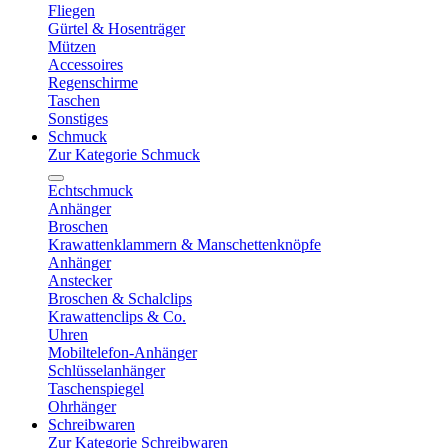
Fliegen
Gürtel & Hosenträger
Mützen
Accessoires
Regenschirme
Taschen
Sonstiges
Schmuck
Zur Kategorie Schmuck
Echtschmuck
Anhänger
Broschen
Krawattenklammern & Manschettenknöpfe
Anhänger
Anstecker
Broschen & Schalclips
Krawattenclips & Co.
Uhren
Mobiltelefon-Anhänger
Schlüsselanhänger
Taschenspiegel
Ohrhänger
Schreibwaren
Zur Kategorie Schreibwaren