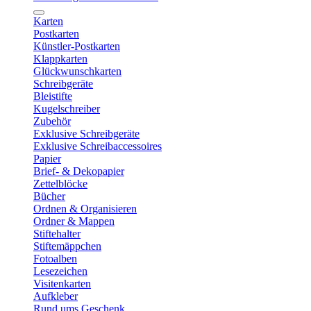
Karten
Postkarten
Künstler-Postkarten
Klappkarten
Glückwunschkarten
Schreibgeräte
Bleistifte
Kugelschreiber
Zubehör
Exklusive Schreibgeräte
Exklusive Schreibaccessoires
Papier
Brief- & Dekopapier
Zettelblöcke
Bücher
Ordnen & Organisieren
Ordner & Mappen
Stiftehalter
Stiftemäppchen
Fotoalben
Lesezeichen
Visitenkarten
Aufkleber
Rund ums Geschenk