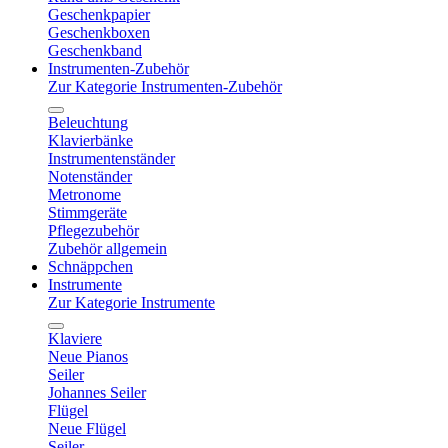
Geschenkpapier
Geschenkboxen
Geschenkband
Instrumenten-Zubehör
Zur Kategorie Instrumenten-Zubehör
Beleuchtung
Klavierbänke
Instrumentenständer
Notenständer
Metronome
Stimmgeräte
Pflegezubehör
Zubehör allgemein
Schnäppchen
Instrumente
Zur Kategorie Instrumente
Klaviere
Neue Pianos
Seiler
Johannes Seiler
Flügel
Neue Flügel
Seiler