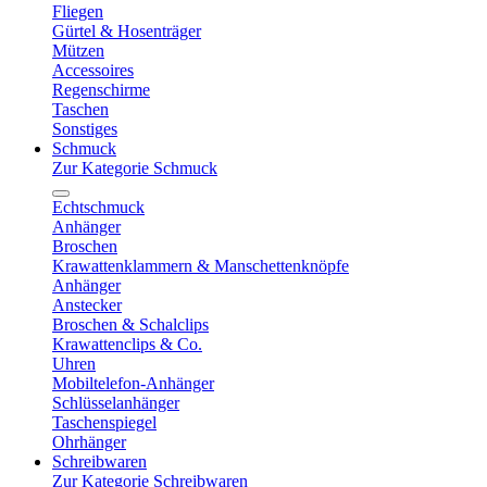
Fliegen
Gürtel & Hosenträger
Mützen
Accessoires
Regenschirme
Taschen
Sonstiges
Schmuck
Zur Kategorie Schmuck
Echtschmuck
Anhänger
Broschen
Krawattenklammern & Manschettenknöpfe
Anhänger
Anstecker
Broschen & Schalclips
Krawattenclips & Co.
Uhren
Mobiltelefon-Anhänger
Schlüsselanhänger
Taschenspiegel
Ohrhänger
Schreibwaren
Zur Kategorie Schreibwaren