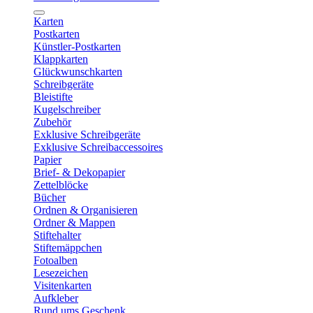
Karten
Postkarten
Künstler-Postkarten
Klappkarten
Glückwunschkarten
Schreibgeräte
Bleistifte
Kugelschreiber
Zubehör
Exklusive Schreibgeräte
Exklusive Schreibaccessoires
Papier
Brief- & Dekopapier
Zettelblöcke
Bücher
Ordnen & Organisieren
Ordner & Mappen
Stiftehalter
Stiftemäppchen
Fotoalben
Lesezeichen
Visitenkarten
Aufkleber
Rund ums Geschenk