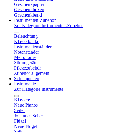
Geschenkpapier
Geschenkboxen
Geschenkband
Instrumenten-Zubehör
Zur Kategorie Instrumenten-Zubehör
Beleuchtung
Klavierbänke
Instrumentenständer
Notenständer
Metronome
Stimmgeräte
Pflegezubehör
Zubehör allgemein
Schnäppchen
Instrumente
Zur Kategorie Instrumente
Klaviere
Neue Pianos
Seiler
Johannes Seiler
Flügel
Neue Flügel
Seiler