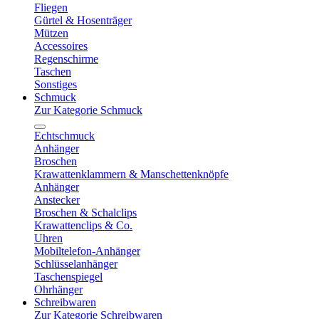
Fliegen
Gürtel & Hosenträger
Mützen
Accessoires
Regenschirme
Taschen
Sonstiges
Schmuck
Zur Kategorie Schmuck
Echtschmuck
Anhänger
Broschen
Krawattenklammern & Manschettenknöpfe
Anhänger
Anstecker
Broschen & Schalclips
Krawattenclips & Co.
Uhren
Mobiltelefon-Anhänger
Schlüsselanhänger
Taschenspiegel
Ohrhänger
Schreibwaren
Zur Kategorie Schreibwaren