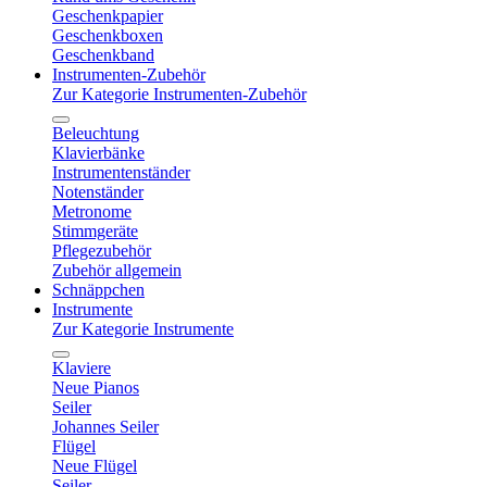
Geschenkpapier
Geschenkboxen
Geschenkband
Instrumenten-Zubehör
Zur Kategorie Instrumenten-Zubehör
Beleuchtung
Klavierbänke
Instrumentenständer
Notenständer
Metronome
Stimmgeräte
Pflegezubehör
Zubehör allgemein
Schnäppchen
Instrumente
Zur Kategorie Instrumente
Klaviere
Neue Pianos
Seiler
Johannes Seiler
Flügel
Neue Flügel
Seiler