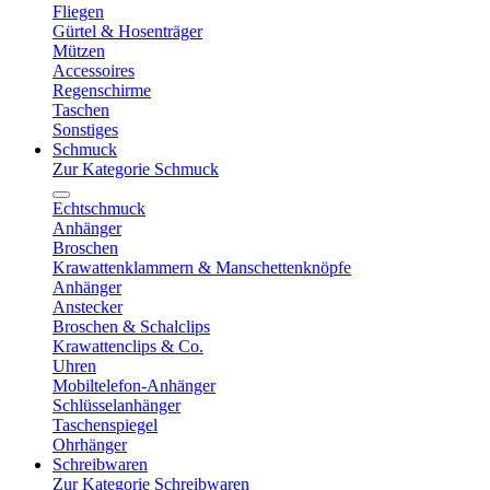
Fliegen
Gürtel & Hosenträger
Mützen
Accessoires
Regenschirme
Taschen
Sonstiges
Schmuck
Zur Kategorie Schmuck
Echtschmuck
Anhänger
Broschen
Krawattenklammern & Manschettenknöpfe
Anhänger
Anstecker
Broschen & Schalclips
Krawattenclips & Co.
Uhren
Mobiltelefon-Anhänger
Schlüsselanhänger
Taschenspiegel
Ohrhänger
Schreibwaren
Zur Kategorie Schreibwaren