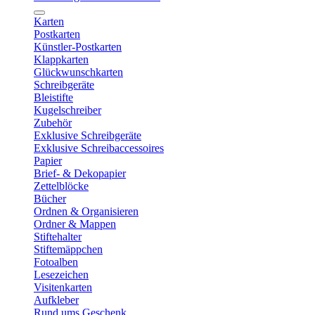
Karten
Postkarten
Künstler-Postkarten
Klappkarten
Glückwunschkarten
Schreibgeräte
Bleistifte
Kugelschreiber
Zubehör
Exklusive Schreibgeräte
Exklusive Schreibaccessoires
Papier
Brief- & Dekopapier
Zettelblöcke
Bücher
Ordnen & Organisieren
Ordner & Mappen
Stiftehalter
Stiftemäppchen
Fotoalben
Lesezeichen
Visitenkarten
Aufkleber
Rund ums Geschenk