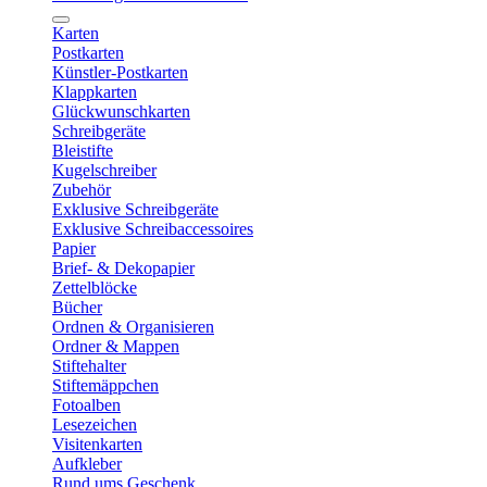
Karten
Postkarten
Künstler-Postkarten
Klappkarten
Glückwunschkarten
Schreibgeräte
Bleistifte
Kugelschreiber
Zubehör
Exklusive Schreibgeräte
Exklusive Schreibaccessoires
Papier
Brief- & Dekopapier
Zettelblöcke
Bücher
Ordnen & Organisieren
Ordner & Mappen
Stiftehalter
Stiftemäppchen
Fotoalben
Lesezeichen
Visitenkarten
Aufkleber
Rund ums Geschenk