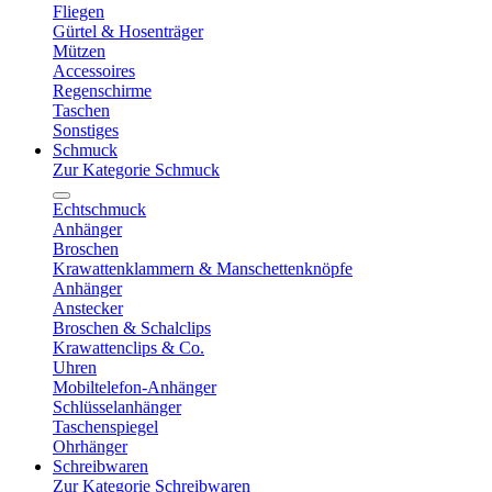
Fliegen
Gürtel & Hosenträger
Mützen
Accessoires
Regenschirme
Taschen
Sonstiges
Schmuck
Zur Kategorie Schmuck
Echtschmuck
Anhänger
Broschen
Krawattenklammern & Manschettenknöpfe
Anhänger
Anstecker
Broschen & Schalclips
Krawattenclips & Co.
Uhren
Mobiltelefon-Anhänger
Schlüsselanhänger
Taschenspiegel
Ohrhänger
Schreibwaren
Zur Kategorie Schreibwaren