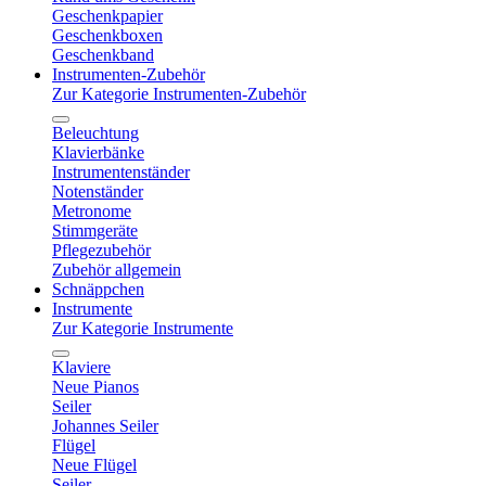
Geschenkpapier
Geschenkboxen
Geschenkband
Instrumenten-Zubehör
Zur Kategorie Instrumenten-Zubehör
Beleuchtung
Klavierbänke
Instrumentenständer
Notenständer
Metronome
Stimmgeräte
Pflegezubehör
Zubehör allgemein
Schnäppchen
Instrumente
Zur Kategorie Instrumente
Klaviere
Neue Pianos
Seiler
Johannes Seiler
Flügel
Neue Flügel
Seiler