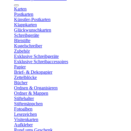
Karten
Postkarten
Künstler-Postkarten
Klappkarten
Glückwunschkarten
Schreibgeräte
Bleistifte
Kugelschreiber
Zubehör
Exklusive Schreibgeräte
Exklusive Schreibaccessoires
Papier
Brief- & Dekopapier
Zettelblöcke
Bücher
Ordnen & Organisieren
Ordner & Mappen
Stiftehalter
Stiftemäppchen
Fotoalben
Lesezeichen
Visitenkarten
Aufkleber
Rund ums Geschenk