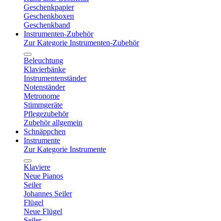
Geschenkpapier
Geschenkboxen
Geschenkband
Instrumenten-Zubehör
Zur Kategorie Instrumenten-Zubehör
Beleuchtung
Klavierbänke
Instrumentenständer
Notenständer
Metronome
Stimmgeräte
Pflegezubehör
Zubehör allgemein
Schnäppchen
Instrumente
Zur Kategorie Instrumente
Klaviere
Neue Pianos
Seiler
Johannes Seiler
Flügel
Neue Flügel
Seiler