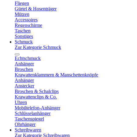
Fliegen
Gürtel & Hosenträger
Mützen
Accessoires
Regenschirme
Taschen
Sonstiges
Schmuck
Zur Kategorie Schmuck
Echtschmuck
Anhänger
Broschen
Krawattenklammern & Manschettenknöpfe
Anhänger
Anstecker
Broschen & Schalclips
Krawattenclips & Co.
Uhren
Mobiltelefon-Anhänger
Schlüsselanhänger
Taschenspiegel
Ohrhänger
Schreibwaren
Zur Kategorie Schreibwaren