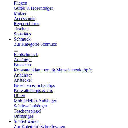
Fliegen
Gürtel & Hosenträger
Mützen
Accessoires
Regenschirme
Taschen
Sonstiges
Schmuck
Zur Kategorie Schmuck
Echtschmuck
Anhänger
Broschen
Krawattenklammern & Manschettenknöpfe
Anhänger
Anstecker
Broschen & Schalclips
Krawattenclips & Co.
Uhren
Mobiltelefon-Anhänger
Schlüsselanhänger
Taschenspiegel
Ohrhänger
Schreibwaren
Zur Kategorie Schreibwaren