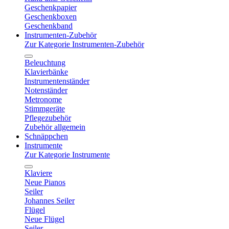
Geschenkpapier
Geschenkboxen
Geschenkband
Instrumenten-Zubehör
Zur Kategorie Instrumenten-Zubehör
Beleuchtung
Klavierbänke
Instrumentenständer
Notenständer
Metronome
Stimmgeräte
Pflegezubehör
Zubehör allgemein
Schnäppchen
Instrumente
Zur Kategorie Instrumente
Klaviere
Neue Pianos
Seiler
Johannes Seiler
Flügel
Neue Flügel
Seiler