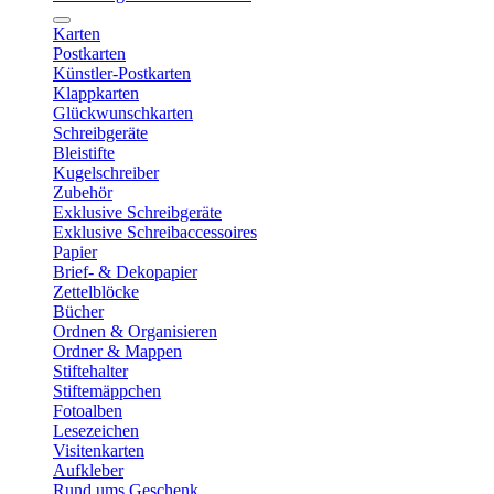
Karten
Postkarten
Künstler-Postkarten
Klappkarten
Glückwunschkarten
Schreibgeräte
Bleistifte
Kugelschreiber
Zubehör
Exklusive Schreibgeräte
Exklusive Schreibaccessoires
Papier
Brief- & Dekopapier
Zettelblöcke
Bücher
Ordnen & Organisieren
Ordner & Mappen
Stiftehalter
Stiftemäppchen
Fotoalben
Lesezeichen
Visitenkarten
Aufkleber
Rund ums Geschenk