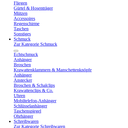
Fliegen
Gürtel & Hosenträger
Mützen
Accessoires
Regenschirme
Taschen
Sonstiges
Schmuck
Zur Kategorie Schmuck
Echtschmuck
Anhänger
Broschen
Krawattenklammern & Manschettenknöpfe
Anhänger
Anstecker
Broschen & Schalclips
Krawattenclips & Co.
Uhren
Mobiltelefon-Anhänger
Schlüsselanhänger
Taschenspiegel
Ohrhänger
Schreibwaren
Zur Kategorie Schreibwaren