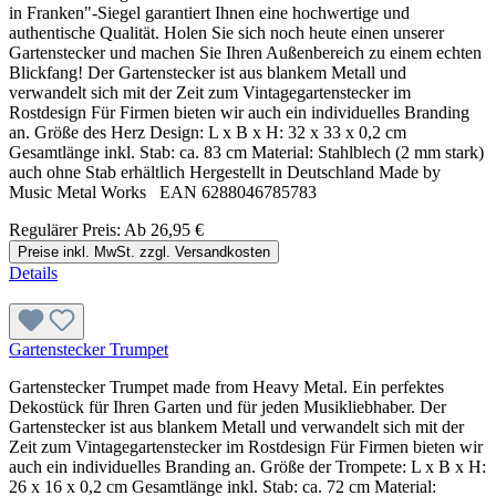
in Franken"-Siegel garantiert Ihnen eine hochwertige und
authentische Qualität. Holen Sie sich noch heute einen unserer
Gartenstecker und machen Sie Ihren Außenbereich zu einem echten
Blickfang! Der Gartenstecker ist aus blankem Metall und
verwandelt sich mit der Zeit zum Vintagegartenstecker im
Rostdesign Für Firmen bieten wir auch ein individuelles Branding
an. Größe des Herz Design: L x B x H: 32 x 33 x 0,2 cm
Gesamtlänge inkl. Stab: ca. 83 cm Material: Stahlblech (2 mm stark)
auch ohne Stab erhältlich Hergestellt in Deutschland Made by
Music Metal Works EAN 6288046785783
Regulärer Preis:
Ab
26,95 €
Preise inkl. MwSt. zzgl. Versandkosten
Details
Gartenstecker Trumpet
Gartenstecker Trumpet made from Heavy Metal. Ein perfektes
Dekostück für Ihren Garten und für jeden Musikliebhaber. Der
Gartenstecker ist aus blankem Metall und verwandelt sich mit der
Zeit zum Vintagegartenstecker im Rostdesign Für Firmen bieten wir
auch ein individuelles Branding an. Größe der Trompete: L x B x H:
26 x 16 x 0,2 cm Gesamtlänge inkl. Stab: ca. 72 cm Material: