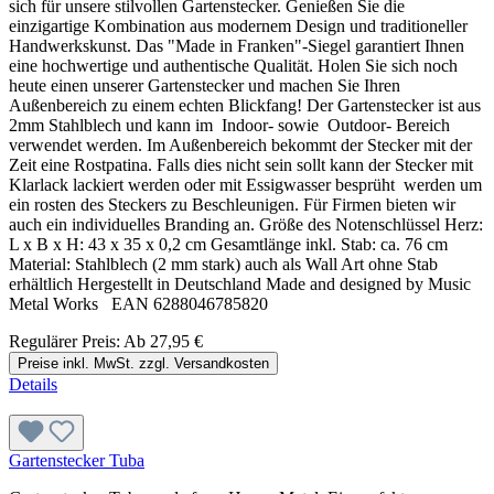
sich für unsere stilvollen Gartenstecker. Genießen Sie die
einzigartige Kombination aus modernem Design und traditioneller
Handwerkskunst. Das "Made in Franken"-Siegel garantiert Ihnen
eine hochwertige und authentische Qualität. Holen Sie sich noch
heute einen unserer Gartenstecker und machen Sie Ihren
Außenbereich zu einem echten Blickfang! Der Gartenstecker ist aus
2mm Stahlblech und kann im Indoor- sowie Outdoor- Bereich
verwendet werden. Im Außenbereich bekommt der Stecker mit der
Zeit eine Rostpatina. Falls dies nicht sein sollt kann der Stecker mit
Klarlack lackiert werden oder mit Essigwasser besprüht werden um
ein rosten des Steckers zu Beschleunigen. Für Firmen bieten wir
auch ein individuelles Branding an. Größe des Notenschlüssel Herz:
L x B x H: 43 x 35 x 0,2 cm Gesamtlänge inkl. Stab: ca. 76 cm
Material: Stahlblech (2 mm stark) auch als Wall Art ohne Stab
erhältlich Hergestellt in Deutschland Made and designed by Music
Metal Works EAN 6288046785820
Regulärer Preis:
Ab
27,95 €
Preise inkl. MwSt. zzgl. Versandkosten
Details
Gartenstecker Tuba