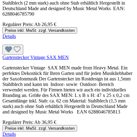
Stahlblech (2 mm stark) auch ohne Stab erhältlich Hergestellt in
Deutschland Made and designed by Music Metal Works EAN:
6288046785790
Regulärer Preis:
Ab
26,95 €
Preise inkl. MwSt. zzgl. Versandkosten
Details
Gartenstecker Vintage SAX MEN
Gartenstecker Vintage SAX MEN made from Heavy Metal. Ein
perfektes Dekostück für Ihren Garten und für jeden Musikliebhaber
der Saxofonmusik Der Gartenstecker im Rostdesign ist aus 1,5mm
Stahlblech und kann im Indoor- sowie Outdoor- Bereich
verwendet werden. Für Firmen bieten wir auch ein individuelles
Branding an. Größe des SAX MEN: L x B x H: 47 x 25 x 0,2 cm
Gesamtlänge inkl. Stab: ca. 62 cm Material: Stahlblech (1,5 mm
stark) auch ohne Stab erhältlich Hergestellt in Deutschland Made
and designed by Music Metal Works EAN 6288046785813
Regulärer Preis:
Ab
36,95 €
Preise inkl. MwSt. zzgl. Versandkosten
Details