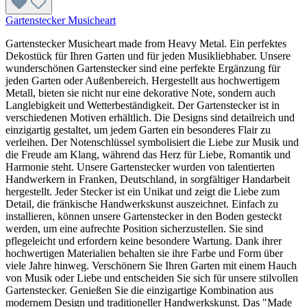
Gartenstecker Musicheart
Gartenstecker Musicheart made from Heavy Metal. Ein perfektes
Dekostück für Ihren Garten und für jeden Musikliebhaber. Unsere
wunderschönen Gartenstecker sind eine perfekte Ergänzung für
jeden Garten oder Außenbereich. Hergestellt aus hochwertigem
Metall, bieten sie nicht nur eine dekorative Note, sondern auch
Langlebigkeit und Wetterbeständigkeit. Der Gartenstecker ist in
verschiedenen Motiven erhältlich. Die Designs sind detailreich und
einzigartig gestaltet, um jedem Garten ein besonderes Flair zu
verleihen. Der Notenschlüssel symbolisiert die Liebe zur Musik und
die Freude am Klang, während das Herz für Liebe, Romantik und
Harmonie steht. Unsere Gartenstecker wurden von talentierten
Handwerkern in Franken, Deutschland, in sorgfältiger Handarbeit
hergestellt. Jeder Stecker ist ein Unikat und zeigt die Liebe zum
Detail, die fränkische Handwerkskunst auszeichnet. Einfach zu
installieren, können unsere Gartenstecker in den Boden gesteckt
werden, um eine aufrechte Position sicherzustellen. Sie sind
pflegeleicht und erfordern keine besondere Wartung. Dank ihrer
hochwertigen Materialien behalten sie ihre Farbe und Form über
viele Jahre hinweg. Verschönern Sie Ihren Garten mit einem Hauch
von Musik oder Liebe und entscheiden Sie sich für unsere stilvollen
Gartenstecker. Genießen Sie die einzigartige Kombination aus
modernem Design und traditioneller Handwerkskunst. Das "Made