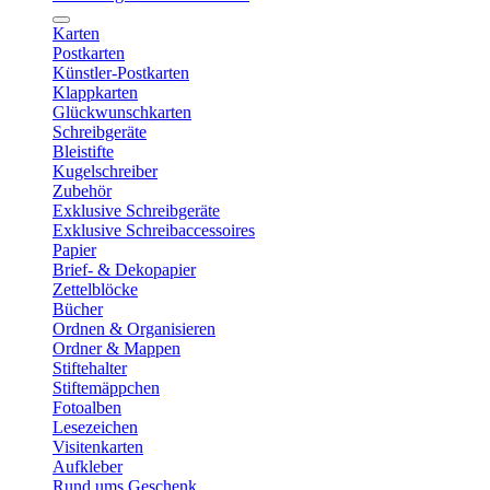
Karten
Postkarten
Künstler-Postkarten
Klappkarten
Glückwunschkarten
Schreibgeräte
Bleistifte
Kugelschreiber
Zubehör
Exklusive Schreibgeräte
Exklusive Schreibaccessoires
Papier
Brief- & Dekopapier
Zettelblöcke
Bücher
Ordnen & Organisieren
Ordner & Mappen
Stiftehalter
Stiftemäppchen
Fotoalben
Lesezeichen
Visitenkarten
Aufkleber
Rund ums Geschenk