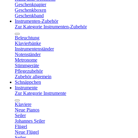
Geschenkpapier
Geschenkboxen
Geschenkband
Instrumenten-Zubehör
Zur Kategorie Instrumenten-Zubehör
Beleuchtung
Klavierbänke
Instrumentenständer
Notenständer
Metronome
Stimmgeräte
Pflegezubehör
Zubehör allgemein
Schnäppchen
Instrumente
Zur Kategorie Instrumente
Klaviere
Neue Pianos
Seiler
Johannes Seiler
Flügel
Neue Flügel
Seiler