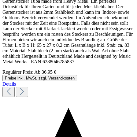
Gartenstecker Tuba made from Heavy Metal. Ein perfektes
Dekostück für Ihren Garten und für jeden Musikliebhaber. Der
Gartenstecker ist aus 2mm Stahlblech und kann im Indoor- sowie
Outdoor- Bereich verwendet werden. Im Außenbereich bekommt
der Stecker mit der Zeit eine Rostpatina. Falls dies nicht sein sollt
kann der Stecker mit Klarlack lackiert werden oder mit Essigwasser
besprüht werden um ein rosten des Steckers zu Beschleunigen. Für
Firmen bieten wir auch ein individuelles Branding an. Größe der
Tuba: L x B x H: 65 x 27 x 0,2 cm Gesamtlänge inkl. Stab: ca. 83
cm Material: Stahlblech (2 mm stark) auch als Wall Art ohne Stab
erhältlich Hergestellt in Deutschland Made and designed by Music
Metal Works EAN 6288046785837
Regulärer Preis:
Ab
36,95 €
Preise inkl. MwSt. zzgl. Versandkosten
Details