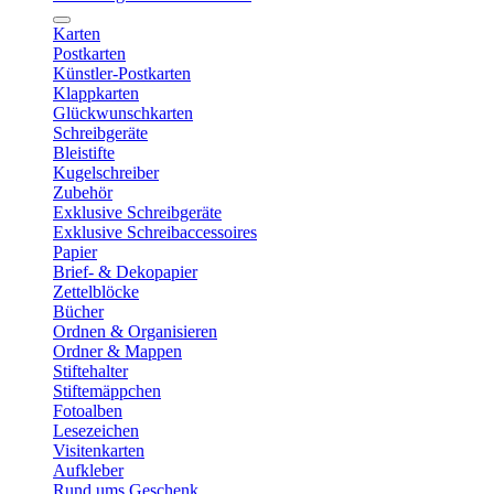
Karten
Postkarten
Künstler-Postkarten
Klappkarten
Glückwunschkarten
Schreibgeräte
Bleistifte
Kugelschreiber
Zubehör
Exklusive Schreibgeräte
Exklusive Schreibaccessoires
Papier
Brief- & Dekopapier
Zettelblöcke
Bücher
Ordnen & Organisieren
Ordner & Mappen
Stiftehalter
Stiftemäppchen
Fotoalben
Lesezeichen
Visitenkarten
Aufkleber
Rund ums Geschenk