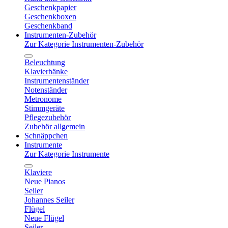
Geschenkpapier
Geschenkboxen
Geschenkband
Instrumenten-Zubehör
Zur Kategorie Instrumenten-Zubehör
Beleuchtung
Klavierbänke
Instrumentenständer
Notenständer
Metronome
Stimmgeräte
Pflegezubehör
Zubehör allgemein
Schnäppchen
Instrumente
Zur Kategorie Instrumente
Klaviere
Neue Pianos
Seiler
Johannes Seiler
Flügel
Neue Flügel
Seiler