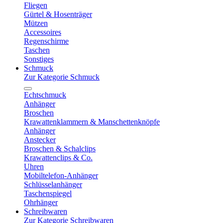
Fliegen
Gürtel & Hosenträger
Mützen
Accessoires
Regenschirme
Taschen
Sonstiges
Schmuck
Zur Kategorie Schmuck
Echtschmuck
Anhänger
Broschen
Krawattenklammern & Manschettenknöpfe
Anhänger
Anstecker
Broschen & Schalclips
Krawattenclips & Co.
Uhren
Mobiltelefon-Anhänger
Schlüsselanhänger
Taschenspiegel
Ohrhänger
Schreibwaren
Zur Kategorie Schreibwaren