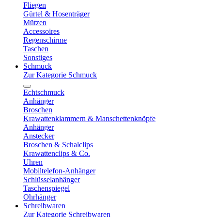
Fliegen
Gürtel & Hosenträger
Mützen
Accessoires
Regenschirme
Taschen
Sonstiges
Schmuck
Zur Kategorie Schmuck
Echtschmuck
Anhänger
Broschen
Krawattenklammern & Manschettenknöpfe
Anhänger
Anstecker
Broschen & Schalclips
Krawattenclips & Co.
Uhren
Mobiltelefon-Anhänger
Schlüsselanhänger
Taschenspiegel
Ohrhänger
Schreibwaren
Zur Kategorie Schreibwaren