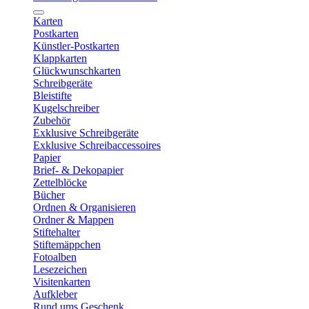
Karten
Postkarten
Künstler-Postkarten
Klappkarten
Glückwunschkarten
Schreibgeräte
Bleistifte
Kugelschreiber
Zubehör
Exklusive Schreibgeräte
Exklusive Schreibaccessoires
Papier
Brief- & Dekopapier
Zettelblöcke
Bücher
Ordnen & Organisieren
Ordner & Mappen
Stiftehalter
Stiftemäppchen
Fotoalben
Lesezeichen
Visitenkarten
Aufkleber
Rund ums Geschenk