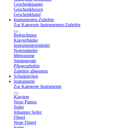
Geschenkpapier
Geschenkboxen
Geschenkband
Instrumenten-Zubehör
Zur Kategorie Instrumenten-Zubehör
Beleuchtung
Klavierbänke
Instrumentenständer
Notenständer
Metronome
Stimmgeräte
Pflegezubehör
Zubehör allgemein
Schnäppchen
Instrumente
Zur Kategorie Instrumente
Klaviere
Neue Pianos
Seiler
Johannes Seiler
Flügel
Neue Flügel
Seiler